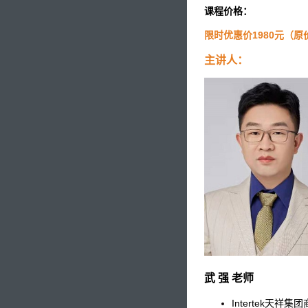
课程价格：
限时优惠价1980元（原价
主讲人：
武 强 老师
Intertek天祥