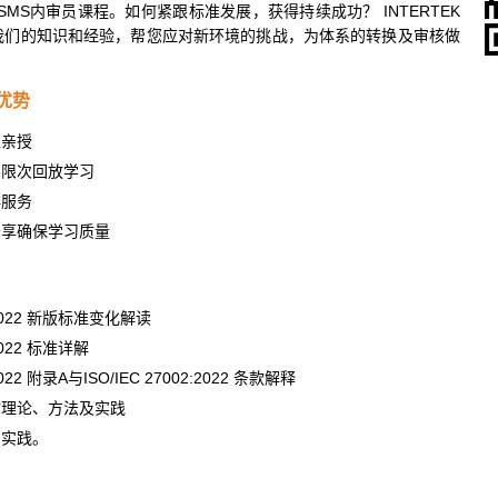
的ISMS内审员课程。如何紧跟标准发展，获得持续成功？ INTERTEK
我们的知识和经验，帮您应对新环境的挑战，为体系的转换及审核做
程优势
上亲授
不限次回放学习
群服务
分享确保学习质量
1:2022 新版标准变化解读
:2022 标准详解
:2022 附录A与ISO/IEC 27002:2022 条款解释
估理论、方法及实践
与实践。