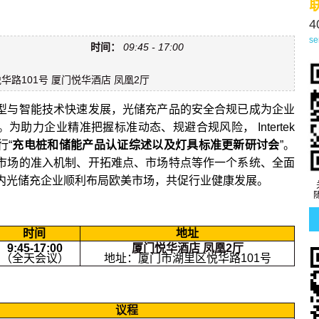
4
se
时间：
09:45 - 17:00
路101号 厦门悦华酒店 凤凰2厅
型与智能技术快速发展，光储充产品的安全合规已成为企业
为助力企业精准把握标准动态、规避合规风险， Intertek
行“
充电桩和储能产品认证综述以及灯具标准更新研讨会
”。
市场的准入机制、开拓难点、市场特点等作一个系统、全面
内光储充企业顺利布局欧美市场，共促行业健康发展。
时间
地址
9:45-17:00
厦门悦华酒店 凤凰2厅
（全天会议）
地址：厦门市湖里区悦华路101号
议程