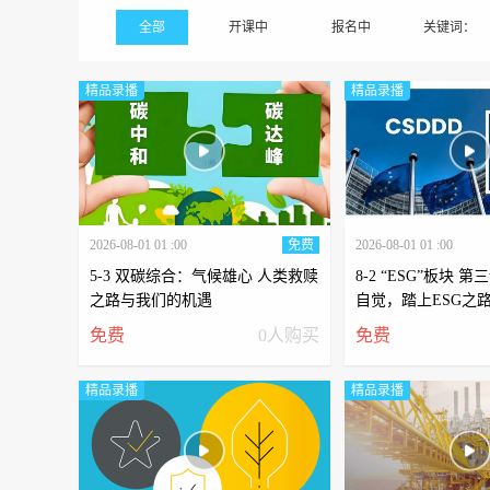
全部
开课中
报名中
关键词：
精品录播
精品录播
2026-08-01 01 :00
免费
2026-08-01 01 :00
5-3 双碳综合：气候雄心 人类救赎
8-2 “ESG”板块 
之路与我们的机遇
自觉，踏上ESG之路
和CSDDD简介）
免费
0人购买
免费
精品录播
精品录播