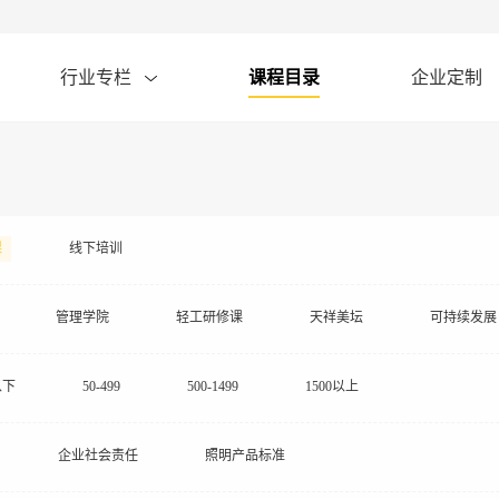
行业专栏
课程目录
企业定制
课
线下培训
管理学院
轻工研修课
天祥美坛
可持续发展
以下
50-499
500-1499
1500以上
企业社会责任
照明产品标准