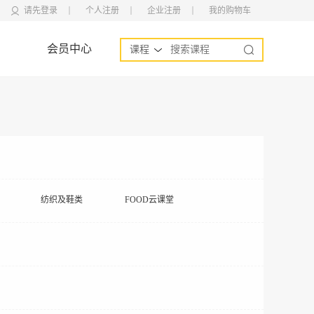
请先登录
个人注册
企业注册
我的购物车
会员中心
课程
纺织及鞋类
FOOD云课堂