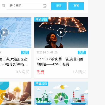
到
搜索
重置
精品录播
0
免费
2026-08-01 01 :00
免费
块 第二讲_六边形企业
6-2 “ESG”板块 第一讲_商业向善
SG理论之GRI标
的价值——ESG与投资
0人购买
免费
1人购买
精品录播