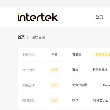
首页
首页
课程目录
全部
直播课
精品录播
上课方式：
全部
审核
检验与现场
行业专栏：
通用管理
全部
免费公益课
50元
价格区间：
全部
ISTA
符合性认证
热门搜索：