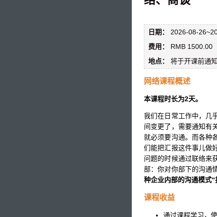
日期：
2026-08-26~20
费用：
RMB 1500.00
地点：
将于开课前通
网络课程概述
本课程时长为2天。
我们在日常工作中，几
间变更了，需要通知有
就必须要沟通。而各种
们能把汇报这件事儿做
问题的时候通过联络来
部：你对你部下的沟通
种企业内部的沟通模式“
课程收益
通过课程学习，