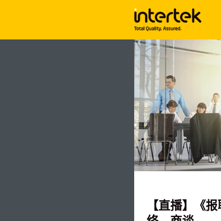
【直播】《报
络、商谈