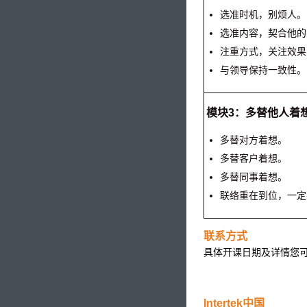
选准时机，别烦人。
选准内容，契合他的
注重方式，关注效果
与领导保持一致性。
模块3：多替他人着
多替对方着想。
多替客户着想。
多替同事着想。
联络重在到位，一定
联系方式
具体开课日期及详情您
Intertek中国