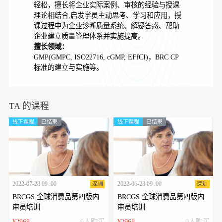
轻松，擅长将企业实际案例、审核的经验与授课
理论相结合,启发学员主动思考、学习和应用，授
课过程中为企业诊断质量系统、解疑答惑、帮助
企业建立质量管理体系并实施提高。
擅长领域：
GMP(GMPC, ISO22716, cGMP, EFfCI)，BRC CP
标准的建立与实施等。
TA 的课程
线下课程
已结束
线下课程
已结束
2022-07-28 09 :00
2022-06-23 09 :00
深圳
深圳
BRCGS 全球消费品第四版内
BRCGS 全球消费品第四版内
审员培训
审员培训
¥2968
0人购买
¥2968
0人购买