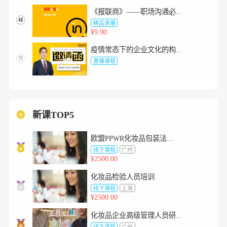
《报联商》——职场沟通必...
精品录播
¥9.90
疫情常态下的企业文化的构...
直播课程
新课TOP5
欧盟PPWR化妆品包装法...
线下课程
广州
¥2500.00
化妆品检验人员培训
线下课程
上海
¥2500.00
化妆品企业高级管理人员研...
线下课程
广州