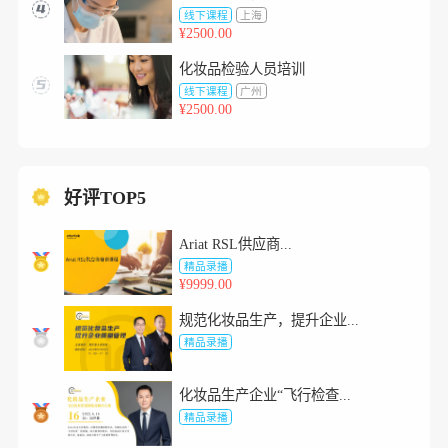
线下课程
上海
¥2500.00
化妆品检验人员培训
线下课程
广州
¥2500.00
好评TOP5
Ariat RSL供应商...
精品录播
¥9999.00
规范化妆品生产，提升企业...
精品录播
化妆品生产企业“飞行检查...
精品录播