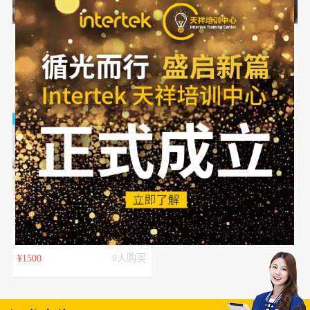
2026-09-20 09 :00
2026-09-14 09 :23
广州
广州
化妆品企业高级管理人员研修
化妆品质量安全负责人及
班
ISO22716&GMPC内审员
¥3000
7人购买
¥3000
0人购买
线下课程
报名中
2026-09-11 09 :00
广州
化妆品生产企业工艺验证实操
培训
¥1500
0人购买