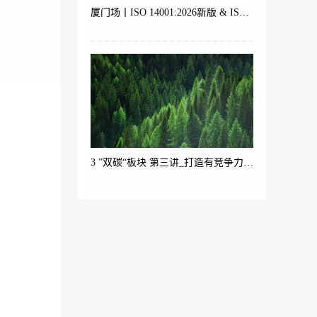
厦门场丨ISO 14001:2026新版 & ISO 9001 体系内审员培训
3 ”双碳“板块 第三讲_打造有竞争力的绿色产品（产品碳足迹ISO 14067与生命周期理论）