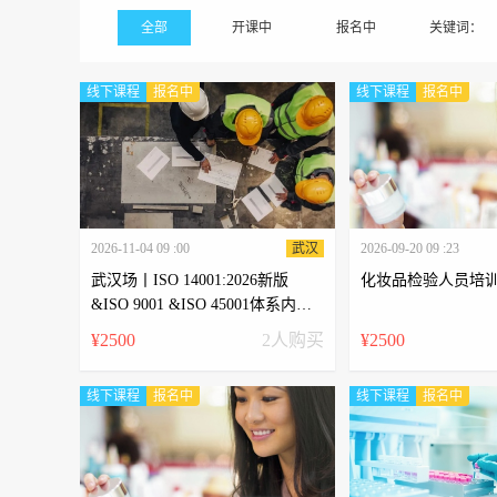
全部
开课中
报名中
关键词：
线下课程
报名中
线下课程
报名中
2026-11-04 09 :00
武汉
2026-09-20 09 :23
武汉场丨ISO 14001:2026新版
化妆品检验人员培
&ISO 9001 &ISO 45001体系内审
员培训
¥2500
2人购买
¥2500
线下课程
报名中
线下课程
报名中