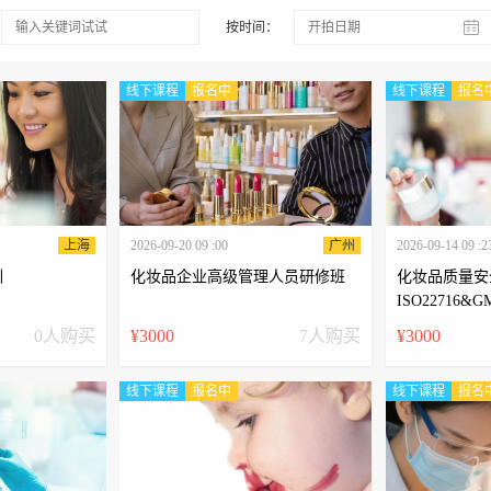
按时间：
线下课程
报名中
线下课程
报名
上海
2026-09-20 09 :00
广州
2026-09-14 09 :2
训
化妆品企业高级管理人员研修班
化妆品质量安
ISO22716&
0人购买
¥3000
7人购买
¥3000
线下课程
报名中
线下课程
报名