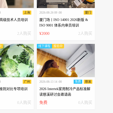
3
上海
2026-08-26 09 :00
厦门
高级技术人员培训
厦门场丨ISO 14001:2026新版 &
ISO 9001 体系内审员培训
2人购买
¥2000
2人购买
中
线下课程
报名中
3
广州
2026-08-13 14 :00
免费
慈溪
准准则对比专项培训
2026 Intertek家用制冷产品标准解
读慈溪研讨会邀请函
0人购买
免费
0人购买