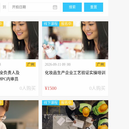
到
搜索
重置
中
线下课程
报名中
3
广州
2026-09-11 09 :00
广州
全负责人及
化妆品生产企业工艺验证实操培训
GMPC内审员
0人购买
¥1500
0人购买
中
线下课程
报名中