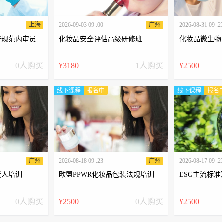
上海
2026-09-03 09 :00
广州
2026-08-31 09 :2
产规范内审员
化妆品安全评估高级研修班
化妆品微生物
0人购买
¥3180
1人购买
¥2500
线下课程
报名中
线下课程
报名
广州
2026-08-18 09 :23
广州
2026-08-17 09 :2
责人培训
欧盟PPWR化妆品包装法规培训
ESG主流标
0人购买
¥2500
0人购买
¥2500