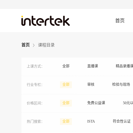
首页
首页
课程目录
全部
直播课
精品录播
上课方式：
全部
审核
检验与现场
行业专栏：
通用管理
全部
免费公益课
50元
价格区间：
全部
ISTA
符合性认证
热门搜索：