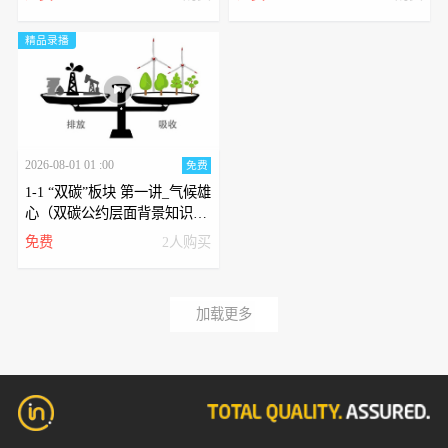
精品录播
2026-08-01 01 :00
免费
1-1 “双碳”板块 第一讲_气候雄
心（双碳公约层面背景知识）
及相关术语
免费
2人购买
加载更多