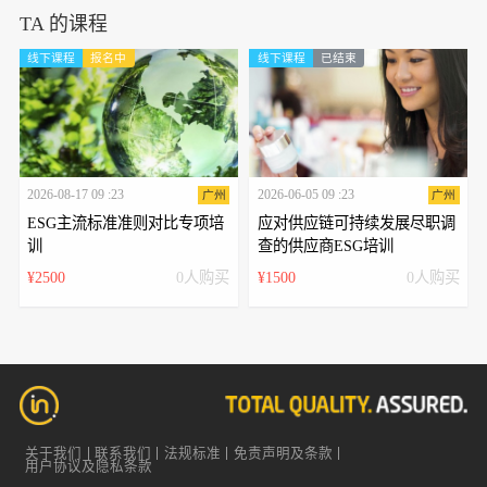
TA 的课程
线下课程
报名中
线下课程
已结束
2026-08-17 09 :23
2026-06-05 09 :23
广州
广州
ESG主流标准准则对比专项培
应对供应链可持续发展尽职调
训
查的供应商ESG培训
¥2500
0人购买
¥1500
0人购买
关于我们
联系我们
法规标准
免责声明及条款
用户协议及隐私条款