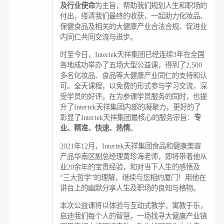
及行业使命
为主旨，帮助我们规划人生和职场的
付出，缕清我们最终的收获，一起助力化妆品、
保健食品及相关的大健康产业合法合规、促进业
内同仁共同交流与进步。
时至今日，Intertek天祥集团已经连续3年在全国
各地成功举办了五场大型公益课，得到了2,500
多名化妆品、食品等大健康产业同仁的支持和认
可。全天课程，以免费的形式参与学习交流，深
受学员的好评。在为参课学员服务的同时，也提
升了Intertek天祥集团内部的凝聚力，更好的了
彰显了Intertek天祥集团最核心的服务宗旨：
专
业、精准、快速、热情
。
2021年12月，Intertek天祥集团食品和健康美容
产品华南区副总经理黄珍海老师，即将带着他从
业20余年的宝贵经验，和对当下人生的感悟及
“三大哲学”的理解，继续与您相约厦门！用他在
讲台上的幽默分享人生及职场的良知与格物。
本次公益课将以体验与互动式教学，寓教于乐，
启迪我们每个人的智慧，一场找寻大健康产业链