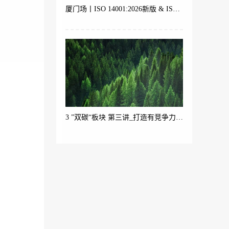
厦门场丨ISO 14001:2026新版 & ISO 9001 体系内审员培训
3 ”双碳“板块 第三讲_打造有竞争力的绿色产品（产品碳足迹ISO 14067与生命周期理论）