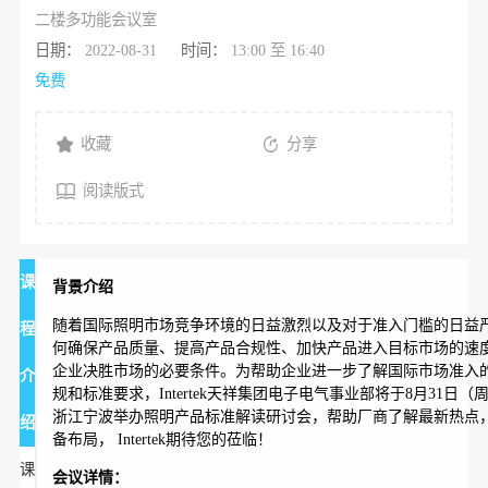
二楼多功能会议室
日期：
2022-08-31
时间：
13:00 至 16:40
免费
收藏
分享
阅读版式
课
背景介绍
随着国际照明市场竞争环境的日益激烈以及对于准入门槛的日益
程
何确保产品质量、提高产品合规性、加快产品进入目标市场的速
企业决胜市场的必要条件。为帮助企业进一步了解国际市场准入
介
规和标准要求，Intertek天祥集团电子电气事业部将于8月31日（
浙江宁波举办照明产品标准解读研讨会，帮助厂商了解最新热点
绍
备布局， Intertek期待您的莅临！
课
会议详情：