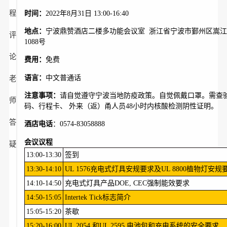
程
时间：
2022年8月31日 13:00-16:40
地点：
宁波鼎赞酒店二楼多功能会议室 浙江省宁波市鄞州区嵩
评
1088号
论
费用：
免费
语言：
中文普通话
老
注意事项：
请自觉遵守宁波当地防疫政策。自觉佩戴口罩。需查
师
码、行程卡、 外来（返）甬人员48小时内核酸检测阴性证明。
答
酒店电话
：0574-83058888
会议议程
疑
13:00-13:30
签到
13:30-14:10
UL 1576充电式灯具安规要求及UL 8800植物灯安
14:10-14:50
充电式灯具产品DOE, CEC强制能效要求
14:50-15:05
Intertek Tick标志简介
15:05-15:20
茶歇
15:20-16:00
UL 2054 和UL 2595 电池包和充电系统的安全要求