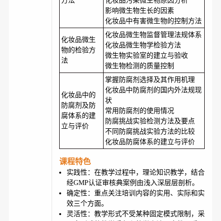
方法
化妆品污染微生物原因分析
影响微生物生长的因素
化妆品中有害微生物的控制方法
化妆品微生物监督管理法规体系
化妆品微生
化妆品微生物学检验方法
物的检验方
微生物实验室的建立与验收
法
微生物检测的质量控制
掌握防腐剂选择及其作用机理
化妆品中防腐剂的国内外法规现
化妆品中的
状
防腐剂及防
常用防腐剂的使用情况
腐体系的建
防腐挑战实验检测方法及要点
立与评价
不同防腐挑战实验方法的比较
化妆品防腐体系的建立与评价
课程特色
实践性：在教学过程中，理论知识教学，结合
经GMP认证审核典案例由浅入深层层剖析。
确定性：重点关注培训内容的实用、实际和实
效三个方面。
灵活性：教学形式不受某种固定模式限制，采