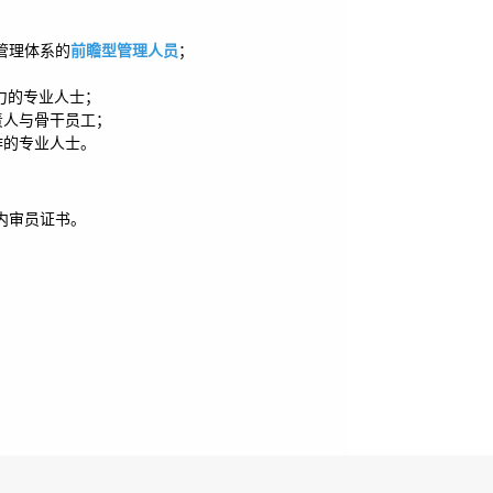
1 管理体系的
前瞻型管理人员
；
；
力的专业人士；
责人与骨干员工；
作的专业人士。
的内审员证书。