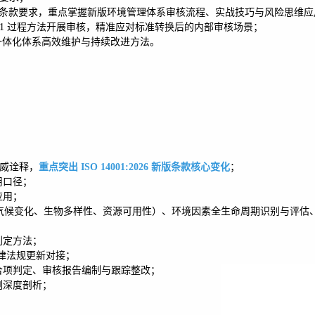
SO 45001 标准条款要求，重点掌握新版环境管理体系审核流程、实战技巧与风险思维
001 过程方法开展审核，精准应对标准转换后的内部审核场景；
一体化体系高效维护与持续改进方法。
标准权威诠释，
重点突出 ISO 14001:2026 新版条款核心变化
；
用口径；
应用；
气候变化、生物多样性、资源可用性）、环境因素全生命周期识别与评估
判定方法；
法律法规更新对接；
合项判定、审核报告编制与跟踪整改；
例深度剖析；
。