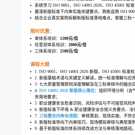
系统学习 ISO 9001、ISO 14001:2026、I
厘清新版标准下内审实施关键要点，熟练运用 ISO 9
结合企业真实案例拆解新版标准落地难点，掌握三标
限时优惠：
单体系培训：
1200元/位
任意双体系培训：
2000元/位
三体系培训：
2500元/位
课程大纲
1. ISO 9001、ISO 14001:2026 新版、ISO 45001 
2. 新版基础术语与关键定义解读，统一标准理解与应
3. 七大质量管理原则深度理解及在三标审核中的融合
4.
ISO 14001:2026 新版核心强化
：组织环境分析（含
务落地要求；
5. 职业健康安全危害识别、风险评估与不可接受风险
6. 新版标准下环境 & 职业健康安全合规义务要点、
7.
三标整合内审全流程
：审核策划、现场实施、不符
8. 新版标准导向下内审技巧、现场模拟审核与典型案
9. 基于新版标准的体系持续改进方法与审核落地路径