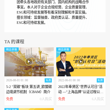
团牵头各地政府有关部门、国内机构的战略合作
事宜。本人对于企业合规经营、企业质量管理、
ESG和可持续发展等有着深刻理解和丰富实操。
擅长领域：监督抽查、政府类认证、质量提升、
ESG和可持续发展。
TA 的课程
精品录播
精品录播
2026-08-01 01 :00
2022-06-01 00 :00
免费
免费
5-2 “双碳”板块 第五讲_欧盟碳
2022年奉贤区“世界认可日”活
边境调节机制（CBAM）简介
动 —“上海品牌”认证过程公益
培训
免费
0人购买
免费
6人购买