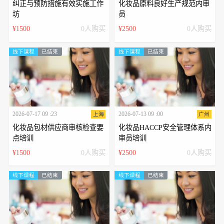
纠正与预防措施有效实施工作
化妆品原料良好生产规范内审
坊
员
¥1500
0人购买
¥2500
0人购买
线下课程
已结束
线下课程
已结束
2026-07-17 09 :23
2026-07-13 09 :00
上海
广州
化妆品包材供应商审核检查要
化妆品HACCP安全管理体系内
点培训
审员培训
¥1500
0人购买
¥2500
0人购买
线下课程
已结束
线下课程
已结束