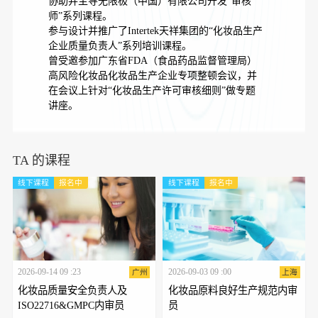
协助并主导无限极（中国）有限公司开发“审核
师”系列课程。
参与设计并推广了Intertek天祥集团的“化妆品生产
企业质量负责人”系列培训课程。
曾受邀参加广东省FDA（食品药品监督管理局）
高风险化妆品化妆品生产企业专项整顿会议，并
在会议上针对“化妆品生产许可审核细则”做专题
讲座。
TA 的课程
线下课程
报名中
线下课程
报名中
2026-09-14 09 :23
2026-09-03 09 :00
广州
上海
化妆品质量安全负责人及
化妆品原料良好生产规范内审
ISO22716&GMPC内审员
员