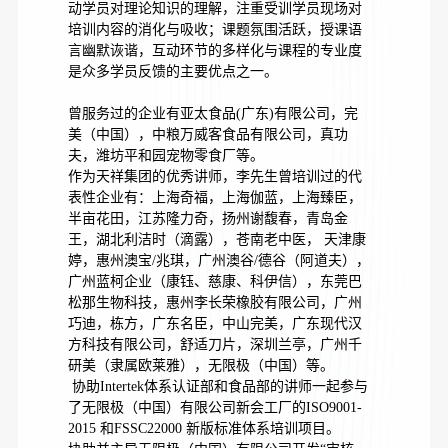
动学员对理论知识的理解，注重受训学员现场对
培训内容的消化与吸收；课题氛围活跃，授课语
言幽默诙谐，互动环节的多样化与课程的专业度
是众多学员反馈的主要优点之一。
曾服务过的企业有亚太食品(广东)有限公司，完
美（中国），中粮万威客食品有限公司，真功
夫，潍坊平和园宠物零食厂等。
作为天祥集团的优秀讲师，李先生曾培训过的代
表性企业有：上海奇福，上海伽蓝，上海臻臣，
半亩花田，江苏隆力奇，扬州谢馥春，青岛金
王，湖北利洁时（滴露），苍南老中医， 天津康
婷，惠州澳宝/兆琪，广州澳谷/德谷（阿道夫），
广州蓝柯企业（康钰、慈康、科伊信），东莞巴
松那生物科技，惠州李长荣橡胶有限公司，广州
巧迪，栋方，广东名臣，中山完美，广东现代汉
方科技有限公司，舒适刀片，深圳兰亭，广州千
研美（隶属欧莱雅），无限极（中国）等。
协助Intertek体系认证部和食品部的讲师一起参与
了无限极（中国）有限公司新会工厂的ISO9001-
2015 和FSSC22000 新版标准体系培训项目。