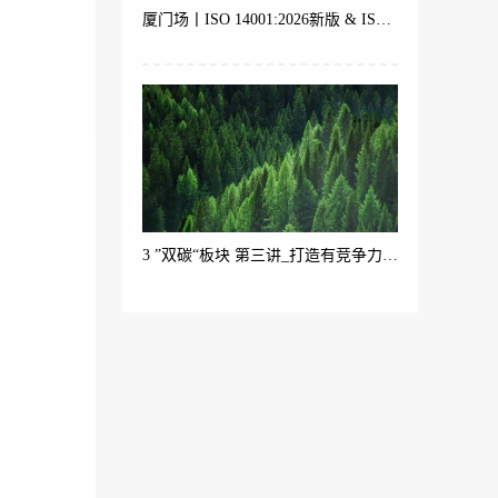
厦门场丨ISO 14001:2026新版 & ISO 9001 体系内审员培训
3 ”双碳“板块 第三讲_打造有竞争力的绿色产品（产品碳足迹ISO 14067与生命周期理论）