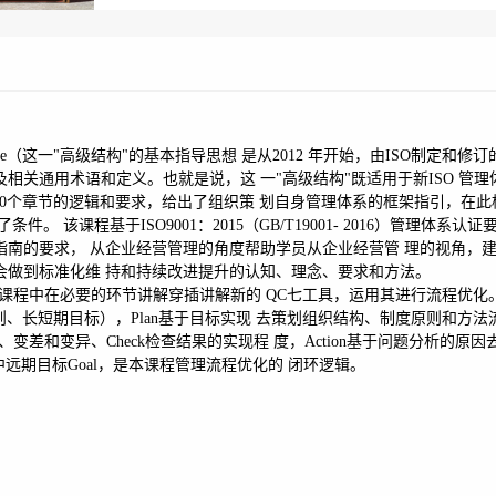
ucture（这一"高级结构"的基本指导思想 是从2012 年开始，由ISO制定和修
相关通用术语和定义。也就是说，这 一"高级结构"既适用于新ISO 管理
的10个章节的逻辑和要求，给出了组织策 划自身管理体系的框架指引，在此
 该课程基于ISO9001：2015（GB/T19001- 2016）管理体系认证
成功的指南的要求， 从企业经营管理的角度帮助学员从企业经营管 理的视角，
会做到标准化维 持和持续改进提升的认知、理念、要求和方法。
，课程中在必要的环节讲解穿插讲解新的 QC七工具，运用其进行流程优化
则、长短期目标），Plan基于目标实现 去策划组织结构、制度原则和方法
化、变差和变异、Check检查结果的实现程 度，Action基于问题分析的原
织中远期目标Goal，是本课程管理流程优化的 闭环逻辑。