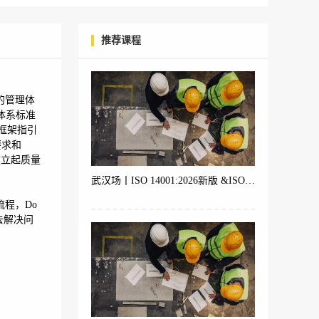
推荐课程
订的管理体
体系标准
框架指引
要求和
建立起质量
武汉场丨ISO 14001:2026新版 &ISO 9001 &ISO 45001体系内审员培训
。
流程，Do
因去解决问