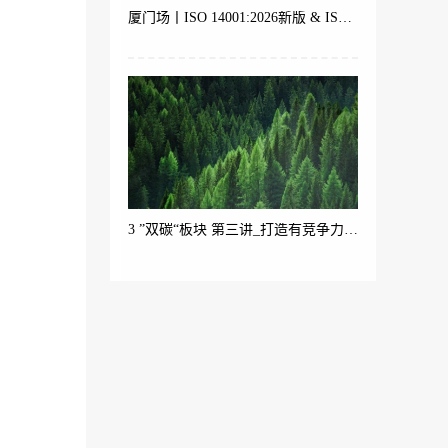
厦门场丨ISO 14001:2026新版 & ISO 9001 体系内审员培训
3 ”双碳“板块 第三讲_打造有竞争力的绿色产品（产品碳足迹ISO 14067与生命周期理论）