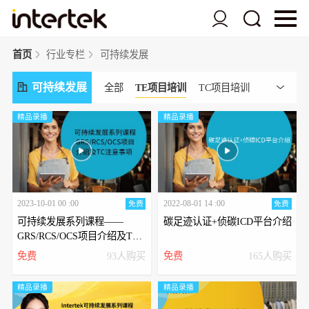
首页
行业专栏
可持续发展
可持续发展
全部
TE项目培训
TC项目培训
碳足迹及其他项目培训
精品录播
精品录播
2023-10-01 00 :00
2022-08-01 14 :00
免费
免费
可持续发展系列课程——
碳足迹认证+侦碳ICD平台介绍
GRS/RCS/OCS项目介绍及TC
注意事项
免费
93人购买
免费
165人购买
精品录播
精品录播